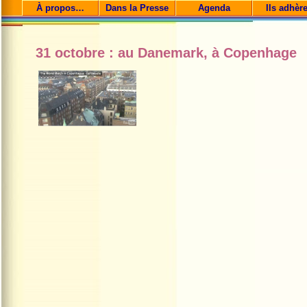
À propos…
Dans la Presse
Agenda
Ils adhèr
31 octobre : au Danemark, à Copenhage