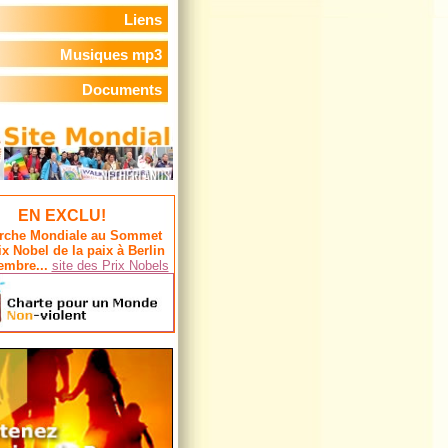
Liens
Musiques mp3
Documents
EN EXCLU!
rche Mondiale au Sommet
ix Nobel de la paix à Berlin
embre...
site des Prix Nobels