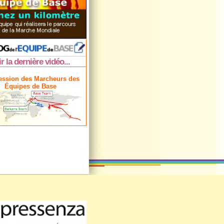
ir la dernière vidéo...
ession des Marcheurs des
Équipes de Base