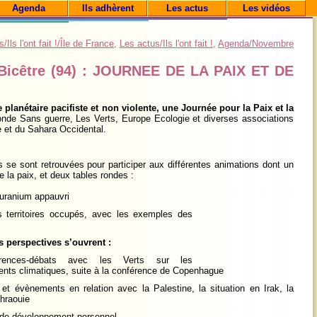
Agenda
Ils adhèrent
Les actus
Les vidéos
/Ils l'ont fait !/Île de France
,
Les actus/Ils l'ont fait !
,
Agenda/Novembre
Bicêtre (94) : JOURNEE DE LA PAIX ET DE
lanétaire pacifiste et non violente, une Journée pour la Paix et la
nde Sans guerre, Les Verts, Europe Ecologie et diverses associations
e et du Sahara Occidental.
es
se sont retrouvées pour participer aux différentes animations dont un
e la paix, et deux tables rondes :
 uranium appauvri
es territoires occupés, avec les exemples des
es perspectives s’ouvrent :
rences-débats avec les Verts sur les
nts climatiques, suite à la conférence de Copenhague
 et évènements en relation avec la Palestine, la situation en Irak, la
hraouie
s de développement personnel