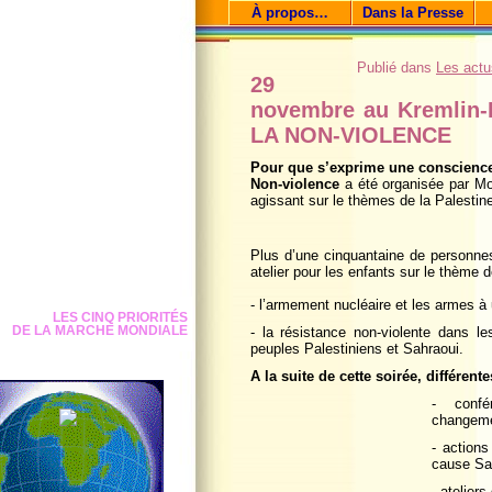
À propos…
Dans la Presse
Publié dans
Les actus
29
novembre au Kremlin-
LA NON-VIOLENCE
Pour que s’exprime une conscience p
Non-violence
a été organisée par Mo
agissant sur le thèmes de la Palestin
Plus d’une cinquantaine de personn
atelier pour les enfants sur le thème d
- l’armement nucléaire et les armes à
LES CINQ PRIORITÉS
DE LA MARCHE MONDIALE
- la résistance non-violente dans l
peuples Palestiniens et Sahraoui.
A la suite de cette soirée, différent
- confé
changeme
- actions
cause Sa
- atelier