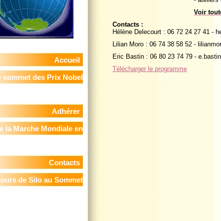
Voir tou
Contacts :
Hélène Delecourt : 06 72 24 27 41 - 
Lilian Moro : 06 74 38 58 52 - lilian
Eric Bastin : 06 80 23 74 79 - e.bast
Accueil
Télécharger le programme
 sommet des Prix Nobel
de la Paix
Adhérer
e la Marche Mondiale en
France
Contacts
cours de Silo au Sommet
 Prix Nobels de la Paix -
in, le 11 novembre 2009