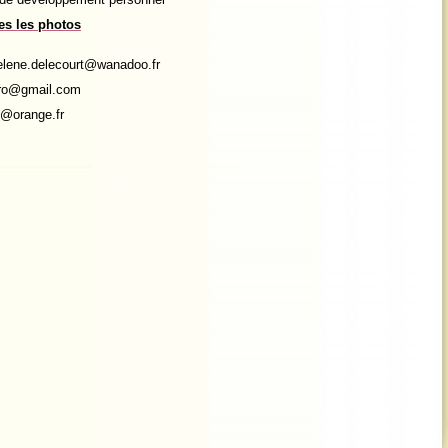
tes les photos
helene.delecourt@wanadoo.fr
moro@gmail.com
in@orange.fr