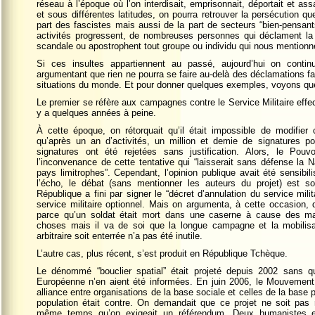
réseau à l’époque où l’on interdisait, emprisonnait, déportait et ass
et sous différentes latitudes, on pourra retrouver la persécution 
part des fascistes mais aussi de la part de secteurs “bien-pensant
activités progressent, de nombreuses personnes qui déclament la 
scandale ou apostrophent tout groupe ou individu qui nous mentionn
Si ces insultes appartiennent au passé, aujourd’hui on continu
argumentant que rien ne pourra se faire au-delà des déclamations fa
situations du monde. Et pour donner quelques exemples, voyons qu
Le premier se réfère aux campagnes contre le Service Militaire effe
y a quelques années à peine.
À cette époque, on rétorquait qu’il était impossible de modifier c
qu’après un an d’activités, un million et demie de signatures p
signatures ont été rejetées sans justification. Alors, le Pouv
l’inconvenance de cette tentative qui “laisserait sans défense la 
pays limitrophes”. Cependant, l’opinion publique avait été sensibil
l’écho, le débat (sans mentionner les auteurs du projet) est s
République a fini par signer le “décret d’annulation du service milit
service militaire optionnel. Mais on argumenta, à cette occasion, q
parce qu’un soldat était mort dans une caserne à cause des mau
choses mais il va de soi que la longue campagne et la mobilisa
arbitraire soit enterrée n’a pas été inutile.
L’autre cas, plus récent, s’est produit en République Tchèque.
Le dénommé “bouclier spatial” était projeté depuis 2002 sans q
Européenne n’en aient été informées. En juin 2006, le Mouvement 
alliance entre organisations de la base sociale et celles de la base 
population était contre. On demandait que ce projet ne soit pas 
même temps qu’on exigeait un référendum. Deux humanistes e