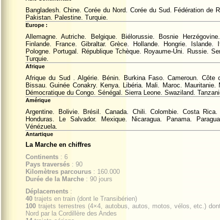
Bangladesh. Chine. Corée du Nord. Corée du Sud. Fédération de Rus
Pakistan. Palestine. Turquie.
Europe :
Allemagne. Autriche. Belgique. Biélorussie. Bosnie Herzégovin
Finlande. France. Gibraltar. Grèce. Hollande. Hongrie. Islande.
Pologne. Portugal. République Tchèque. Royaume-Uni. Russie. Ser
Turquie.
Afrique
Afrique du Sud . Algérie. Bénin. Burkina Faso. Cameroun. Côte 
Bissau. Guinée Conakry. Kenya. Libéria. Mali. Maroc. Mauritanie
Démocratique du Congo. Sénégal. Sierra Leone. Swaziland. Tanzani
Amérique
Argentine. Bolivie. Brésil. Canada. Chili. Colombie. Costa Rica.
Honduras. Le Salvador. Mexique. Nicaragua. Panama. Paragua
Vénézuela.
Antartique
La Marche en chiffres
Continents
: 6
Pays traversés
: 90
Kilomètres parcourus
: 160.000
Durée de la Marche
: 90 jours
Déplacements
:
40
trajets en train (dont le Transibérien)
100
trajets terrestres (4×4, autobus, autos, motos, vélos, etc.) don
Nord par la Cordillère des Andes