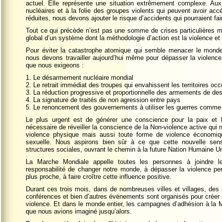
actuel. Elle représente une situation extrêmement complexe. Aux
nucléaires et à la folie des groupes violents qui peuvent avoir ac
réduites, nous devons ajouter le risque d’accidents qui pourraient fair
Tout ce qui précède n’est pas une somme de crises particulières m
global d’un système dont la méthodologie d’action est la violence et d
Pour éviter la catastrophe atomique qui semble menacer le mond
nous devons travailler aujourd’hui même pour dépasser la violenc
que nous exigeons :
1. Le désarmement nucléaire mondial
2. Le retrait immédiat des troupes qui envahissent les territoires oc
3. La réduction progressive et proportionnelle des armements de de
4. La signature de traités de non agression entre pays
5. Le renoncement des gouvernements à utiliser les guerres comme 
Le plus urgent est de générer une conscience pour la paix et 
nécessaire de réveiller la conscience de la Non-violence active qui
violence physique mais aussi toute forme de violence économique
sexuelle. Nous aspirons bien sûr à ce que cette nouvelle sensibi
structures sociales, ouvrant le chemin à la future Nation Humaine Un
La Marche Mondiale appelle toutes les personnes à joindre l
responsabilité de changer notre monde, à dépasser la violence per
plus proche, à faire croître cette influence positive.
Durant ces trois mois, dans de nombreuses villes et villages, des
conférences et bien d’autres événements sont organisés pour créer 
violence. Et dans le monde entier, les campagnes d’adhésion à la M
que nous avions imaginé jusqu’alors.