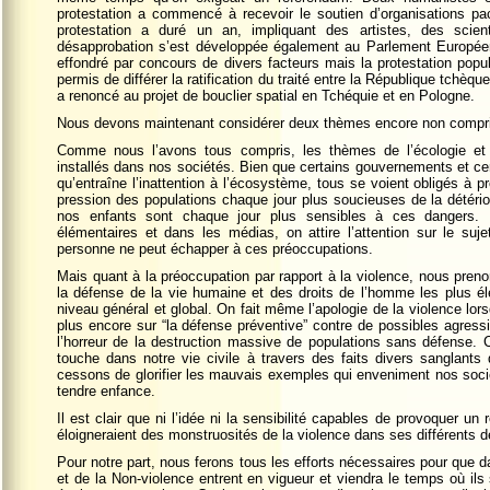
protestation a commencé à recevoir le soutien d’organisations pac
protestation a duré un an, impliquant des artistes, des scien
désapprobation s’est développée également au Parlement Europée
effondré par concours de divers facteurs mais la protestation popul
permis de différer la ratification du traité entre la République tc
a renoncé au projet de bouclier spatial en Tchéquie et en Pologne.
Nous devons maintenant considérer deux thèmes encore non compris
Comme nous l’avons tous compris, les thèmes de l’écologie et 
installés dans nos sociétés. Bien que certains gouvernements et cer
qu’entraîne l’inattention à l’écosystème, tous se voient obligés à
pression des populations chaque jour plus soucieuses de la dété
nos enfants sont chaque jour plus sensibles à ces dangers. 
élémentaires et dans les médias, on attire l’attention sur le suje
personne ne peut échapper à ces préoccupations.
Mais quant à la préoccupation par rapport à la violence, nous prenon
la défense de la vie humaine et des droits de l’homme les plus él
niveau général et global. On fait même l’apologie de la violence lors
plus encore sur “la défense préventive” contre de possibles agress
l’horreur de la destruction massive de populations sans défense. 
touche dans notre vie civile à travers des faits divers sanglan
cessons de glorifier les mauvais exemples qui enveniment nos socié
tendre enfance.
Il est clair que ni l’idée ni la sensibilité capables de provoquer un
éloigneraient des monstruosités de la violence dans ses différents d
Pour notre part, nous ferons tous les efforts nécessaires pour que d
et de la Non-violence entrent en vigueur et viendra le temps où ils 