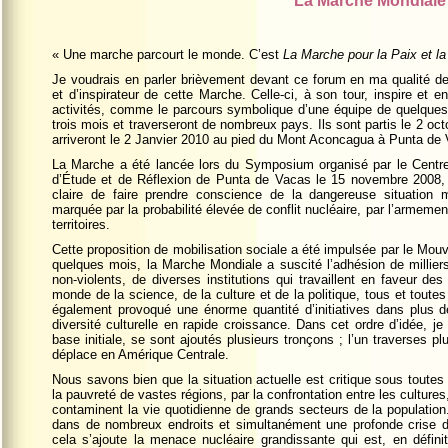
La Marche Mondiale
« Une marche parcourt le monde. C’est
La Marche pour la Paix et la
Je voudrais en parler brièvement devant ce forum en ma qualité d
et d’inspirateur de cette Marche. Celle-ci, à son tour, inspire et en
activités, comme le parcours symbolique d’une équipe de quelques
trois mois et traverseront de nombreux pays. Ils sont partis le 2 oc
arriveront le 2 Janvier 2010 au pied du Mont Aconcagua à Punta de Va
La Marche a été lancée lors du Symposium organisé par le Centr
d’Étude et de Réflexion de Punta de Vacas le 15 novembre 2008, c’e
claire de faire prendre conscience de la dangereuse situation 
marquée par la probabilité élevée de conflit nucléaire, par l’armement
territoires.
Cette proposition de mobilisation sociale a été impulsée par le M
quelques mois, la Marche Mondiale a suscité l’adhésion de millier
non-violents, de diverses institutions qui travaillent en faveur d
monde de la science, de la culture et de la politique, tous et tout
également provoqué une énorme quantité d’initiatives dans plus
diversité culturelle en rapide croissance. Dans cet ordre d’idée, 
base initiale, se sont ajoutés plusieurs tronçons ; l’un traverses p
déplace en Amérique Centrale.
Nous savons bien que la situation actuelle est critique sous toutes l
la pauvreté de vastes régions, par la confrontation entre les cultures,
contaminent la vie quotidienne de grands secteurs de la population.
dans de nombreux endroits et simultanément une profonde crise du
cela s’ajoute la menace nucléaire grandissante qui est, en défin