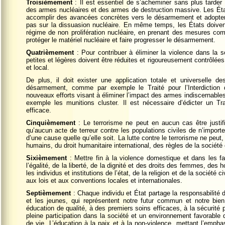
Troisièmement
: Il est essentiel de s’acheminer sans plus tarder v
des armes nucléaires et des armes de destruction massive. Les État
accomplir des avancées concrètes vers le désarmement et adopte
pas sur la dissuasion nucléaire. En même temps, les États doivent 
régime de non prolifération nucléaire, en prenant des mesures comm
protéger le matériel nucléaire et faire progresser le désarmement.
Quatrièmement
: Pour contribuer à éliminer la violence dans la s
petites et légères doivent être réduites et rigoureusement contrôlées 
et local.
De plus, il doit exister une application totale et universelle d
désarmement, comme par exemple le Traité pour l’Interdiction
nouveaux efforts visant à éliminer l’impact des armes indiscernable
exemple les munitions cluster. Il est nécessaire d’édicter un 
efficace.
Cinquièmement
: Le terrorisme ne peut en aucun cas être justif
qu’aucun acte de terreur contre les populations civiles de n’impor
d’une cause quelle qu’elle soit. La lutte contre le terrorisme ne peut, 
humains, du droit humanitaire international, des règles de la société 
Sixièmement
: Mettre fin à la violence domestique et dans les fa
l’égalité, de la liberté, de la dignité et des droits des femmes, des
les individus et institutions de l’état, de la religion et de la société c
aux lois et aux conventions locales et internationales.
Septièmement
: Chaque individu et État partage la responsabilité 
et les jeunes, qui représentent notre futur commun et notre bien
éducation de qualité, à des premiers soins efficaces, à la sécurité p
pleine participation dans la société et un environnement favorable
de vie. L’éducation à la paix et à la non-violence, mettant l’empha