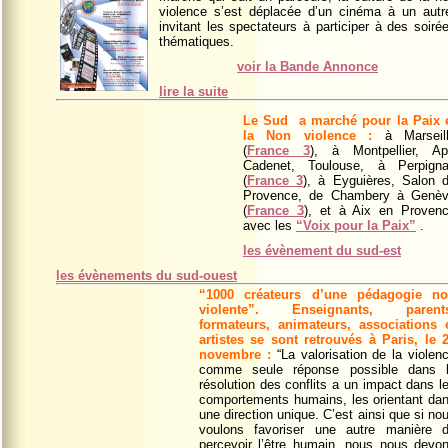
violence s’est déplacée d’un cinéma à un autr
invitant les spectateurs à participer à des soiré
thématiques.
voir la Bande Annonce
lire la suite
Le Sud a marché pour la Paix 
la Non violence :
à Marseil
(
France 3
), à Montpellier,
Ap
Cadenet,
Toulouse, à Perpign
(
France 3
), à Eyguières, Salon 
Provence, de Chambery à Genè
(
France 3
), et à Aix en Proven
avec
les
“Voix pour la Paix”
.
les évènement du sud-est
les évènements du sud-ouest
“1000 créateurs d’une pédagogie n
violente”
.
Enseignants, parent
formateurs, animateurs, associations 
artistes se sont retrouvés à Paris, le 
novembre :
“La valorisation de la violen
comme seule réponse possible dans 
résolution des conflits a un impact dans l
comportements humains, les orientant da
une direction unique. C’est ainsi que si no
voulons favoriser une autre manière 
percevoir l’être humain, nous nous devo