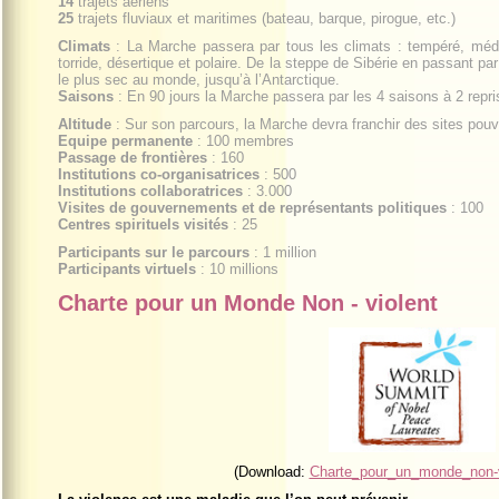
14
trajets aériens
25
trajets fluviaux et maritimes (bateau, barque, pirogue, etc.)
Climats
: La Marche passera par tous les climats : tempéré, médite
torride, désertique et polaire. De la steppe de Sibérie en passant pa
le plus sec au monde, jusqu’à l’Antarctique.
Saisons
: En 90 jours la Marche passera par les 4 saisons à 2 repri
Altitude
: Sur son parcours, la Marche devra franchir des sites pouva
Equipe permanente
: 100 membres
Passage de frontières
: 160
Institutions co-organisatrices
: 500
Institutions collaboratrices
: 3.000
Visites de gouvernements et de représentants politiques
: 100
Centres spirituels visités
: 25
Participants sur le parcours
: 1 million
Participants virtuels
: 10 millions
Charte pour un Monde Non - violent
(Download:
Charte_pour_un_monde_non-vi