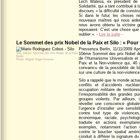
Lech Walesa, ex président de 
Solidarité, qui a tant contribué à
discours « la difficulté de cons
Si dans le futur, les choses 
nouveaux maîtres qui nous aident
nous avons obtenu la victoire gr
reposaient. C’est une chose que 
oublier ». -
Lire la suite
-
Le Sommet des prix Nobel de la Paix et Silo : « Pou
Pressenza Berlin,
11/11/2009
Apr
10ème Sommet des prix Nobel de l
Silo, 10ème Sommet des Prix Nobel de la Paix,
Berlin
de l’Humanisme Universaliste et 
Photo: Miguel Angel Invarato
Paix et la Non-violence qui, 40 
convaincu de la possibilité de b
sur une culture de la non-violence
Silo a rappelé que le monde actue
conflits et d’accidents nucléa
occupation militaire de territoir
l’irresponsabilité des grandes pu
groupes violents. Par ailleurs, 
réveiller une conscience global
l’urgence d’installer une sensibi
contre tout type de violence
économique, raciale, psychologiq
traduite en actions exemplair
exemples, notamment l’action
contre le bouclier spatial améri
conduit à différer la signature du