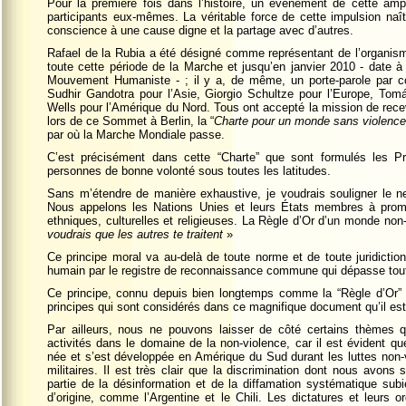
Pour la première fois dans l’histoire, un événement de cette amp
participants eux-mêmes. La véritable force de cette impulsion naît
conscience à une cause digne et la partage avec d’autres.
Rafael de la Rubia a été désigné comme représentant de l’organi
toute cette période de la Marche et jusqu’en janvier 2010 - date à 
Mouvement Humaniste - ; il y a, de même, un porte-parole par con
Sudhir Gandotra pour l’Asie, Giorgio Schultze pour l’Europe, Tomá
Wells pour l’Amérique du Nord. Tous ont accepté la mission de rece
lors de ce Sommet à Berlin, la “
Charte pour un monde sans violence
par où la Marche Mondiale passe.
C’est précisément dans cette “Charte” que sont formulés les Pr
personnes de bonne volonté sous toutes les latitudes.
Sans m’étendre de manière exhaustive, je voudrais souligner le ne
Nous appelons les Nations Unies et leurs États membres à promo
ethniques, culturelles et religieuses. La Règle d’Or d’un monde non-
voudrais que les autres te traitent
»
Ce principe moral va au-delà de toute norme et de toute juridictio
humain par le registre de reconnaissance commune qui dépasse tout 
Ce principe, connu depuis bien longtemps comme la “Règle d’Or”
principes qui sont considérés dans ce magnifique document qu’il es
Par ailleurs, nous ne pouvons laisser de côté certains thèmes 
activités dans le domaine de la non-violence, car il est évident q
née et s’est développée en Amérique du Sud durant les luttes non-v
militaires. Il est très clair que la discrimination dont nous avons
partie de la désinformation et de la diffamation systématique su
d’origine, comme l’Argentine et le Chili. Les dictatures et leurs o