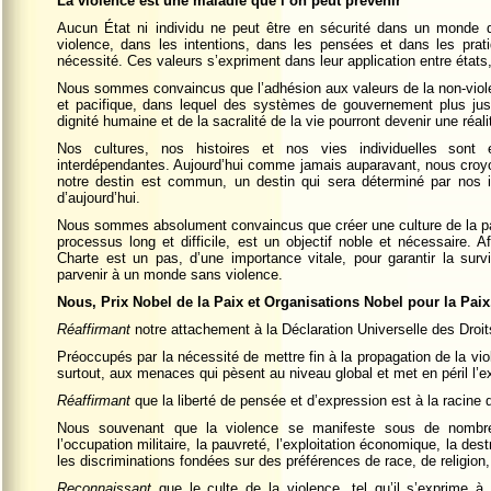
La violence est une maladie que l’on peut prévenir
Aucun État ni individu ne peut être en sécurité dans un monde da
violence, dans les intentions, dans les pensées et dans les prati
nécessité. Ces valeurs s’expriment dans leur application entre états,
Nous sommes convaincus que l’adhésion aux valeurs de la non-violenc
et pacifique, dans lequel des systèmes de gouvernement plus just
dignité humaine et de la sacralité de la vie pourront devenir une réali
Nos cultures, nos histoires et nos vies individuelles sont 
interdépendantes. Aujourd’hui comme jamais auparavant, nous croyon
notre destin est commun, un destin qui sera déterminé par nos i
d’aujourd’hui.
Nous sommes absolument convaincus que créer une culture de la paix
processus long et difficile, est un objectif noble et nécessaire. 
Charte est un pas, d’une importance vitale, pour garantir la sur
parvenir à un monde sans violence.
Nous, Prix Nobel de la Paix et Organisations Nobel pour la Paix
Réaffirmant
notre attachement à la Déclaration Universelle des Droi
Préoccupés par la nécessité de mettre fin à la propagation de la vio
surtout, aux menaces qui pèsent au niveau global et met en péril l’
Réaffirmant
que la liberté de pensée et d’expression est à la racine d
Nous souvenant que la violence se manifeste sous de nombr
l’occupation militaire, la pauvreté, l’exploitation économique, la des
les discriminations fondées sur des préférences de race, de religion,
Reconnaissant
que le culte de la violence, tel qu’il s’exprime à 