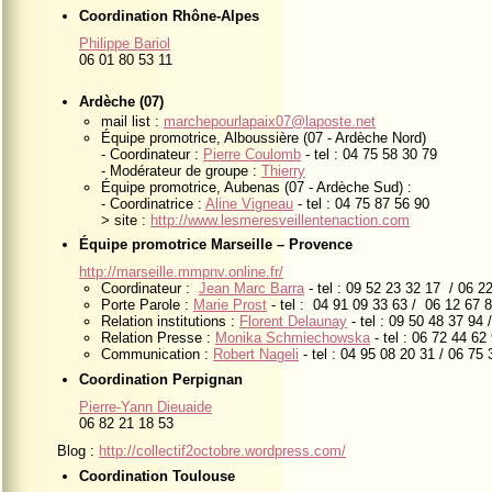
Coordination Rhône-Alpes
Philippe Bariol
06 01 80 53 11
Ardèche (07)
mail list :
marchepourlapaix07@laposte.net
Équipe promotrice, Alboussière (07 - Ardèche Nord)
- Coordinateur :
Pierre Coulomb
- tel : 04 75 58 30 79
- Modérateur de groupe :
Thierry
Équipe promotrice, Aubenas (07 - Ardèche Sud) :
- Coordinatrice :
Aline Vigneau
- tel : 04 75 87 56 90
> site :
http://www.lesmeresveillentenaction.com
Équipe promotrice Marseille – Provence
http://marseille.mmpnv.online.fr/
Coordinateur :
Jean Marc Barra
- tel : 09 52 23 32 17 / 06 2
Porte Parole :
Marie Prost
- tel : 04 91 09 33 63 / 06 12 67 
Relation institutions :
Florent Delaunay
- tel : 09 50 48 37 94 
Relation Presse :
Monika Schmiechowska
- tel : 06 72 44 62
Communication :
Robert Nageli
- tel : 04 95 08 20 31 / 06 75
Coordination Perpignan
Pierre-Yann Dieuaide
06 82 21 18 53
Blog :
http://collectif2octobre.wordpress.com/
Coordination Toulouse