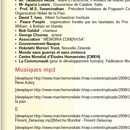
• Mr. Tadatoshi Akiba
, Maire d’Hiroshima, Président de Maires pou
• Mr Agazio Loiero
, Gouverneur de Calabre, Italie.
• Prof. M.S. Swaminathan
, Président fondateur de Pugwash Con
Organisation Nobel de la Paix.
• David T. Ives
, Albert Schweitzer Institute
• Peace People
, organisation fondée par les lauréates du Prix
William, à Belfast en Irlande.
• Bob Geldof
, chanteur
• George Clooney
, acteur
• Association
” MEMORIA CONDIVISA”
• Gouvernement Basque
• Hokotehi Moriori Trust,
Nouvelle Zelande
• Monde sans guerres et sans violence
• Centre Mondial d’Études Humanistes (CMEH)
• La Communauté
(pour le développement humain), Fédération Mo
Musiques mp3
[dewplayer:http://www.marchemondiale.fr/wp-content/uploads/200
Rene Aubry
[dewplayer:http://www.marchemondiale.fr/wp-content/uploads/2009/
[dewplayer:http://www.marchemondiale.fr/wp-content/uploads/2009
la paix
[
]
[dewplayer:http://www.marchemondiale.fr/wp-content/uploads/2009/
Florent_Delaunay.mp3]Marcha Mundial - Florent Delaunay
[dewplayer:http://www.marchemondiale.fr/wp-content/uploads/2009/1