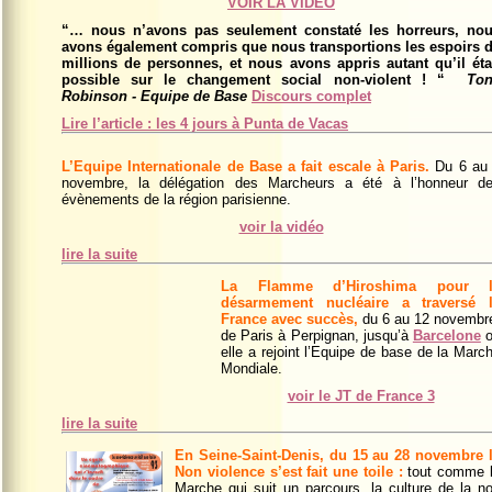
VOIR LA VIDEO
“… nous n’avons pas seulement constaté les horreurs, no
avons également compris que nous transportions les espoirs 
millions de personnes, et nous avons appris autant qu’il éta
possible sur le changement social non-violent ! “
To
Robinson - Equipe de Base
Discours complet
Lire l’article : les 4 jours à Punta de Vacas
L’Equipe Internationale de Base a fait escale à Paris.
Du 6 au
novembre, la délégation des Marcheurs a été à l’honneur d
évènements de la région parisienne.
voir la vidéo
lire la suite
La Flamme d’Hiroshima pour l
désarmement nucléaire a traversé 
France avec succès,
du 6 au 12 novembr
de Paris à Perpignan, jusqu’à
Barcelone
o
elle a rejoint l’Equipe de base de la Marc
Mondiale.
voir le JT de France 3
lire la suite
En Seine-Saint-Denis,
du 15 au 28 novembre
Non violence s’est fait une toile :
tout comme 
Marche qui suit un parcours, la culture de la n