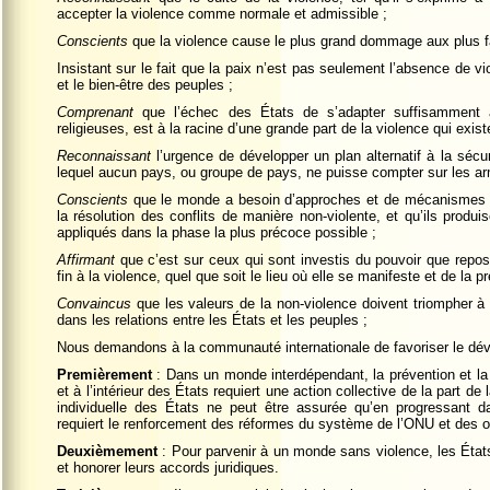
accepter la violence comme normale et admissible ;
Conscients
que la violence cause le plus grand dommage aux plus fa
Insistant sur le fait que la paix n’est pas seulement l’absence de v
et le bien-être des peuples ;
Comprenant
que l’échec des États de s’adapter suffisamment au
religieuses, est à la racine d’une grande part de la violence qui exis
Reconnaissant
l’urgence de développer un plan alternatif à la séc
lequel aucun pays, ou groupe de pays, ne puisse compter sur les arm
Conscients
que le monde a besoin d’approches et de mécanismes m
la résolution des conflits de manière non-violente, et qu’ils produi
appliqués dans la phase la plus précoce possible ;
Affirmant
que c’est sur ceux qui sont investis du pouvoir que repos
fin à la violence, quel que soit le lieu où elle se manifeste et de la 
Convaincus
que les valeurs de la non-violence doivent triompher à 
dans les relations entre les États et les peuples ;
Nous demandons à la communauté internationale de favoriser le dév
Premièrement
: Dans un monde interdépendant, la prévention et la
et à l’intérieur des États requiert une action collective de la part d
individuelle des États ne peut être assurée qu’en progressant 
requiert le renforcement des réformes du système de l’ONU et des o
Deuxièmement
: Pour parvenir à un monde sans violence, les États 
et honorer leurs accords juridiques.