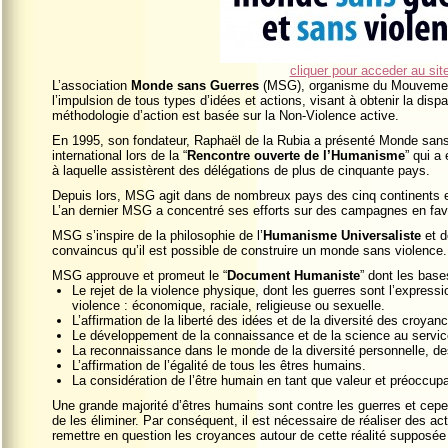
cliquer pour acceder au sit
L’association
Monde sans Guerres
(MSG), organisme du Mouvement
l’impulsion de tous types d’idées et actions, visant à obtenir la dis
méthodologie d’action est basée sur la Non-Violence active.
En 1995, son fondateur, Raphaël de la Rubia a présenté Monde sans 
international lors de la “
Rencontre ouverte de l’Humanisme
” qui a
à laquelle assistèrent des délégations de plus de cinquante pays.
Depuis lors, MSG agit dans de nombreux pays des cinq continents en
L’an dernier MSG a concentré ses efforts sur des campagnes en fa
MSG s’inspire de la philosophie de l’
Humanisme Universaliste
et d
convaincus qu’il est possible de construire un monde sans violence.
MSG approuve et promeut le “
Document Humaniste
” dont les base
Le rejet de la violence physique, dont les guerres sont l’express
violence : économique, raciale, religieuse ou sexuelle.
L’affirmation de la liberté des idées et de la diversité des croyan
Le développement de la connaissance et de la science au service
La reconnaissance dans le monde de la diversité personnelle, de
L’affirmation de l’égalité de tous les êtres humains.
La considération de l’être humain en tant que valeur et préoccupa
Une grande majorité d’êtres humains sont contre les guerres et cepen
de les éliminer. Par conséquent, il est nécessaire de réaliser des 
remettre en question les croyances autour de cette réalité supposé