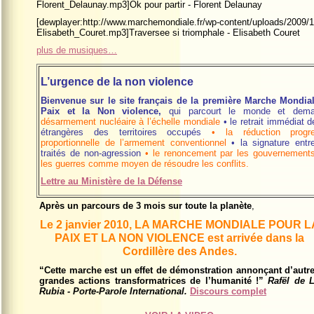
Florent_Delaunay.mp3]Ok pour partir - Florent Delaunay
[dewplayer:http://www.marchemondiale.fr/wp-content/uploads/2009/1
Elisabeth_Couret.mp3]Traversee si triomphale - Elisabeth Couret
plus de musiques…
L’urgence de la non violence
Bienvenue sur le site français de la première Marche Mondia
Paix et la Non violence,
qui parcourt le monde et dem
désarmement nucléaire à l’échelle mondiale
•
le retrait immédiat 
étrangères des territoires occupés
•
la réduction progr
proportionnelle de l’armement conventionnel
•
la signature ent
traités de non-agression
•
l
e renoncement par les gouvernements 
les guerres comme moyen de résoudre les conflits.
Lettre au Ministère de la Défense
Après un parcours de 3 mois sur toute la planète
,
Le
2 janvier 2010
, LA MARCHE MONDIALE POUR L
PAIX ET LA NON VIOLENCE est arrivée dans la
Cordillère des Andes.
“Cette marche est un effet de démonstration annonçant d’autr
grandes actions transformatrices de l’humanité !”
Rafël de 
Rubia - Porte-Parole International.
Discours complet