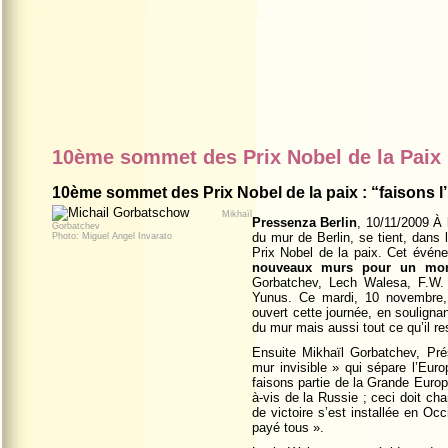
10ème sommet des Prix Nobel de la Paix
10ème sommet des Prix Nobel de la paix : “faisons l
Mikhaïl
Pressenza Berlin
,
10/11/2009
À l
Gorbatchev
du mur de Berlin, se tient, dans
Photo: Miguel Angel Invarato
Prix Nobel de la paix. Cet évén
nouveaux murs pour un mo
Gorbatchev, Lech Walesa, F.W
Yunus.
Ce mardi
, 10
novembre
ouvert cette journée, en soulignan
du mur mais aussi tout ce qu’il res
Ensuite Mikhaïl Gorbatchev, Pré
mur invisible » qui sépare l’Eur
faisons partie de la Grande Europ
à-vis de la Russie ; ceci doit ch
de victoire s’est installée en Oc
payé tous ».