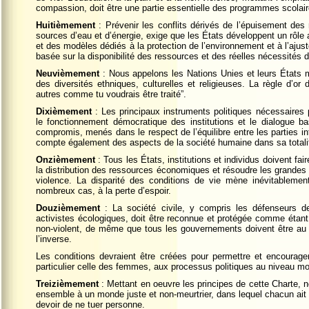
compassion, doit être une partie essentielle des programmes scolair
Huitièmement
: Prévenir les conflits dérivés de l’épuisement des 
sources d’eau et d’énergie, exige que les États développent un rôle a
et des modèles dédiés à la protection de l’environnement et à l’a
basée sur la disponibilité des ressources et des réelles nécessités d
Neuvièmement
: Nous appelons les Nations Unies et leurs États
des diversités ethniques, culturelles et religieuses. La règle d’or
autres comme tu voudrais être traité”.
Dixièmement
: Les principaux instruments politiques nécessaires
le fonctionnement démocratique des institutions et le dialogue ba
compromis, menés dans le respect de l’équilibre entre les parties in
compte également des aspects de la société humaine dans sa totalit
Onzièmement
: Tous les États, institutions et individus doivent fai
la distribution des ressources économiques et résoudre les grandes in
violence. La disparité des conditions de vie mène inévitablemen
nombreux cas, à la perte d’espoir.
Douzièmement
: La société civile, y compris les défenseurs de
activistes écologiques, doit être reconnue et protégée comme étant
non-violent, de même que tous les gouvernements doivent être au 
l’inverse.
Les conditions devraient être créées pour permettre et encourager 
particulier celle des femmes, aux processus politiques au niveau mond
Treizièmement
: Mettant en oeuvre les principes de cette Charte, 
ensemble à un monde juste et non-meurtrier, dans lequel chacun ait le
devoir de ne tuer personne.