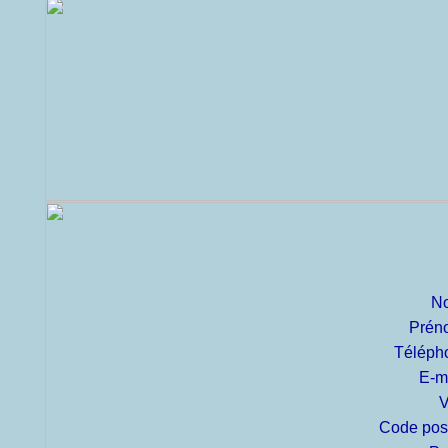
N
Prén
Téléph
E-m
V
Code pos