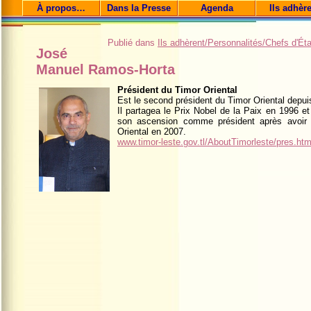
À propos…
Dans la Presse
Agenda
Ils adhèr
Publié dans
Ils adhèrent/Personnalités/Chefs d'Éta
José
Manuel Ramos-Horta
Président du Timor Oriental
Est le second président du Timor Oriental depui
Il partagea le Prix Nobel de la Paix en 1996 et
son ascension comme président après avoir ga
Oriental en 2007.
www.timor-leste.gov.tl/AboutTimorleste/pres.ht