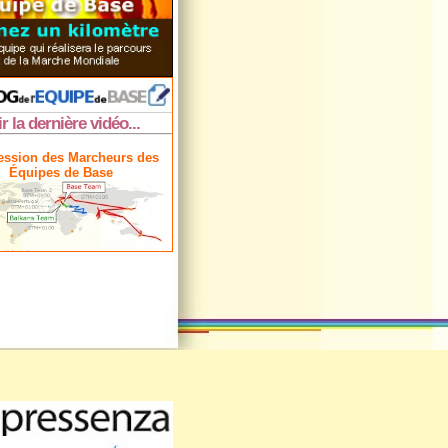
ir la dernière vidéo...
ession des Marcheurs des
Équipes de Base