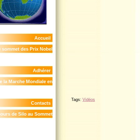
Accueil
 sommet des Prix Nobel
de la Paix
Adhérer
e la Marche Mondiale en
France
Tags:
Vidéos
Contacts
cours de Silo au Sommet
 Prix Nobels de la Paix -
in, le 11 novembre 2009