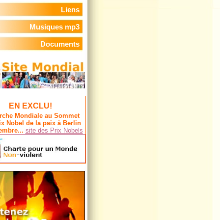
Liens
Musiques mp3
Documents
EN EXCLU!
rche Mondiale au Sommet
ix Nobel de la paix à Berlin
embre...
site des Prix Nobels