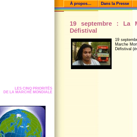
À propos…
Dans la Presse
19 septembre : La 
Défistival
19 septembr
Marche Mond
Défistival (
LES CINQ PRIORITÉS
DE LA MARCHE MONDIALE