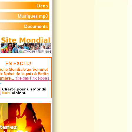
Liens
Musiques mp3
Documents
EN EXCLU!
rche Mondiale au Sommet
ix Nobel de la paix à Berlin
embre...
site des Prix Nobels