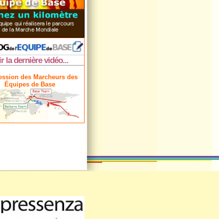
ir la dernière vidéo...
ession des Marcheurs des
Équipes de Base