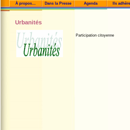
À propos…
Dans la Presse
Agenda
Ils adhèr
Urbanités
Participation citoyenne