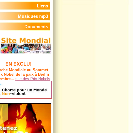
Liens
Musiques mp3
Documents
EN EXCLU!
rche Mondiale au Sommet
ix Nobel de la paix à Berlin
embre...
site des Prix Nobels