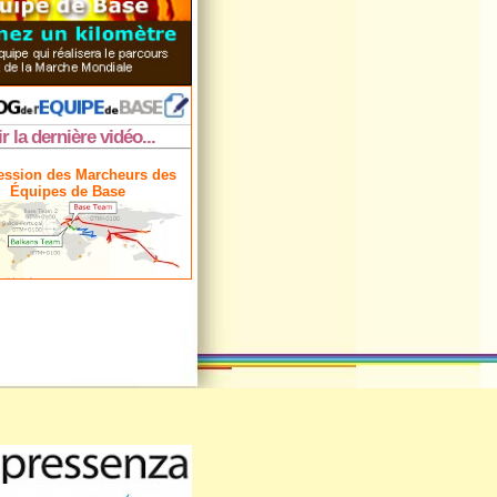
ir la dernière vidéo...
ession des Marcheurs des
Équipes de Base