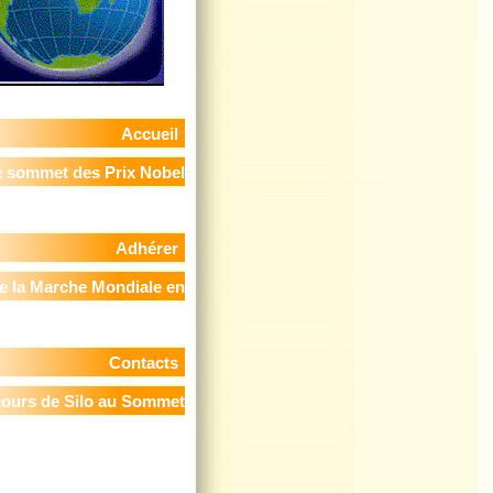
Accueil
 sommet des Prix Nobel
de la Paix
Adhérer
e la Marche Mondiale en
France
Contacts
cours de Silo au Sommet
 Prix Nobels de la Paix -
in, le 11 novembre 2009