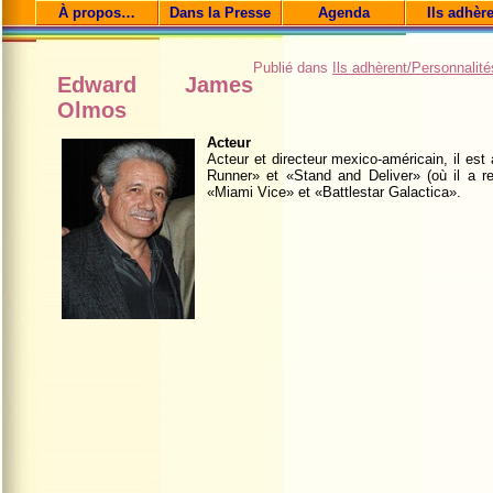
À propos…
Dans la Presse
Agenda
Ils adhèr
Publié dans
Ils adhèrent/Personnalité
Edward James
Olmos
Acteur
Acteur et directeur mexico-américain, il est
Runner» et «Stand and Deliver» (où il a re
«Miami Vice» et «Battlestar Galactica».