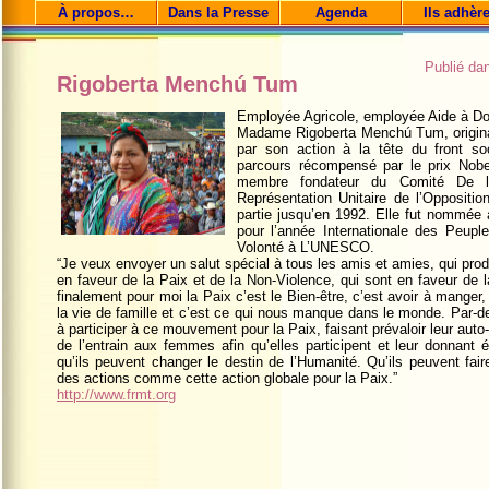
À propos…
Dans la Presse
Agenda
Ils adhèr
Publié da
Rigoberta Menchú Tum
Employée Agricole, employée Aide à Do
Madame Rigoberta Menchú Tum, originair
par son action à la tête du front soc
parcours récompensé par le prix Nobe
membre fondateur du Comité De 
Représentation Unitaire de l’Oppositi
partie jusqu’en 1992. Elle fut nommé
pour l’année Internationale des Peup
Volonté à L’UNESCO.
“Je veux envoyer un salut spécial à tous les amis et amies, qui pro
en faveur de la Paix et de la Non-Violence, qui sont en faveur de la
finalement pour moi la Paix c’est le Bien-être, c’est avoir à manger, c’
la vie de famille et c’est ce qui nous manque dans le monde. Par-de
à participer à ce mouvement pour la Paix, faisant prévaloir leur auto
de l’entrain aux femmes afin qu’elles participent et leur donnant 
qu’ils peuvent changer le destin de l’Humanité. Qu’ils peuvent fai
des actions comme cette action globale pour la Paix.”
http://www.frmt.org