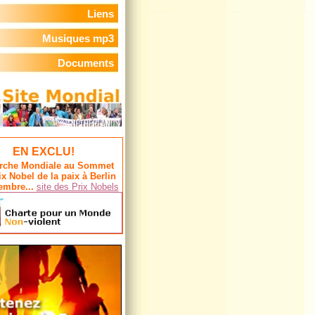
Liens
Musiques mp3
Documents
EN EXCLU!
rche Mondiale au Sommet
ix Nobel de la paix à Berlin
embre...
site des Prix Nobels