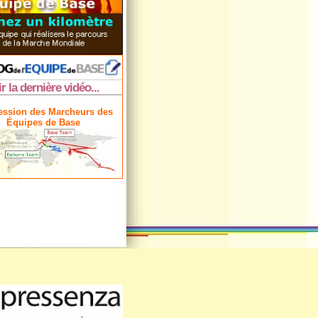
ir la dernière vidéo...
ession des Marcheurs des
Équipes de Base