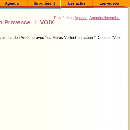
Agenda
Ils adhèrent
Les actus
Les vidéos
Publié dans
Agenda
,
Agenda/Novembre
n-Provence : VOIX
venus de l’Ardèche avec “les Mères Veillent en action “.
Concert “Voix