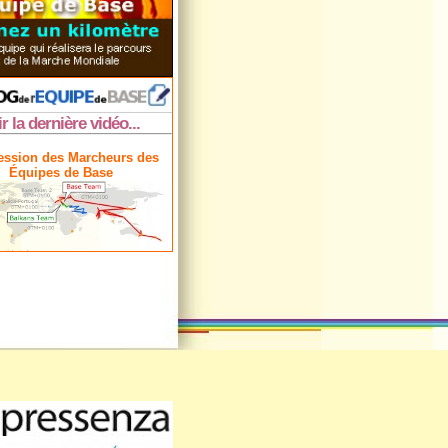
ir la dernière vidéo...
ession des Marcheurs des
Équipes de Base