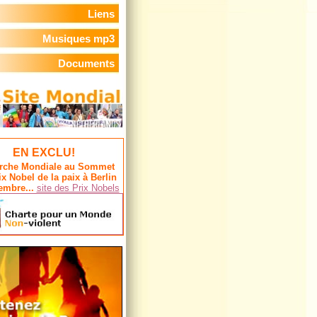
Liens
Musiques mp3
Documents
EN EXCLU!
rche Mondiale au Sommet
ix Nobel de la paix à Berlin
embre...
site des Prix Nobels