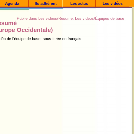
Agenda
Ils adhèrent
Les actus
Les vidéos
Publié dans
Les vidéos/Résumé
,
Les vidéos/Équipes de base
résumé
urope Occidentale)
éo de l’équipe de base, sous-titrée en français.