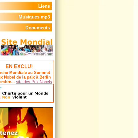
Liens
Musiques mp3
Documents
EN EXCLU!
rche Mondiale au Sommet
ix Nobel de la paix à Berlin
embre...
site des Prix Nobels