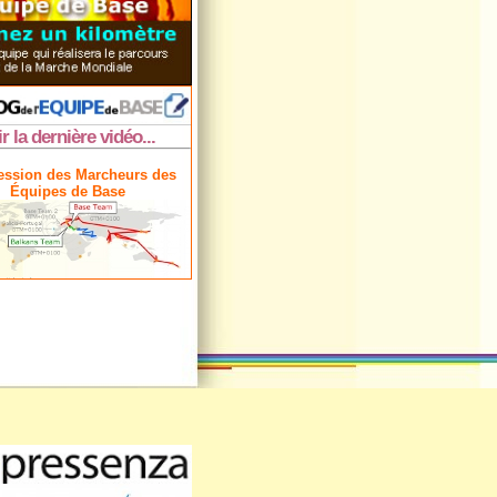
ir la dernière vidéo...
ession des Marcheurs des
Équipes de Base