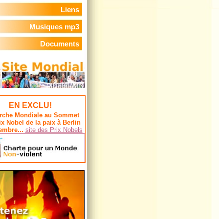
Liens
Musiques mp3
Documents
EN EXCLU!
rche Mondiale au Sommet
ix Nobel de la paix à Berlin
embre...
site des Prix Nobels