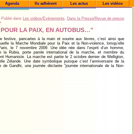
Agenda
Ils adhèrent
Les actus
Les vidéos
Publié dans
Les vidéos/Évènements
,
Dans la Presse/Revue de presse
r
E POUR LA PAIX, EN AUTOBUS…”
 festive, pancartes à la main et sourire aux lèvres, c’est ainsi que
eille la Marche Mondiale pour la Paix et la Non-violence, lorsqu’elle
 Paris, le 7 novembre 2009. Une idée née dans l’esprit d’un homme,
e la Rubia, porte parole international de la marche, et membre du
t Humaniste. La marche est partie le 2 octobre dernier de Welligton,
lle Zélande. Une date symbolique puisque c’est l’anniversaire de la
e de Gandhi, une journée déclarée “journée internationale de la Non-