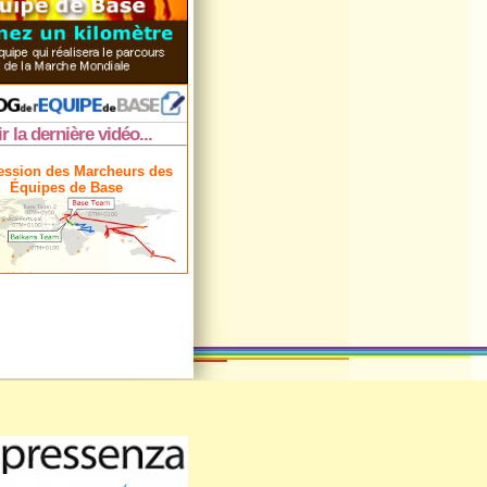
ir la dernière vidéo...
ession des Marcheurs des
Équipes de Base