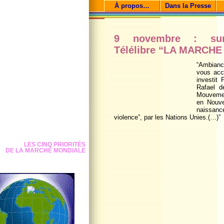
À propos…
Dans la Presse
9 novembre : su
Télélibre “LA MARCH
“Ambiance
vous accu
investit
Rafael d
Mouvemen
en Nouve
naissanc
violence”, par les Nations Unies.(…)”
LES CINQ PRIORITÉS
DE LA MARCHE MONDIALE