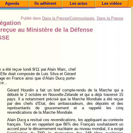
Agenda
Ils adhèrent
Les actus
Les vidéos
Publié dans
Dans la Presse/Communiqués
,
Dans la Presse
égation
reçue au Ministère de la Défense
SSE
a été reçue lundi 9/11 par Alain Marc, chef
 Elle était composée de Luis Silva et Gérard
ge en France ainsi que d’Alain Ducq porte-
nce…
Gérard Hourdin a fait un bref compte-rendu de la Marche qui a
débuté le 2 octobre en Nouvelle-Zélande et qui a déjà traversé 15
pays. Il a notamment précisé que la Marche Mondiale a été reçue
par des chefs d’Etat, des ambassadeurs, des députés et des
représentants de gouvernement et a rappelé les cinq
revendications de la Marche Mondiale.
Alain Ducq a resitué ces revendications, les appliquant au contexte
français. Tout en rappelant que 86% des Français souhaitaient un
accord pour le désarmement nucléaire au niveau mondial, il a exigé