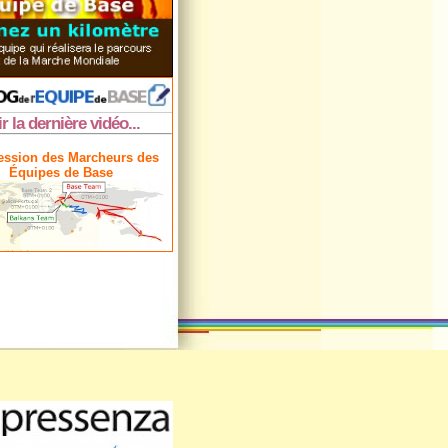
ir la dernière vidéo...
ession des Marcheurs des
Équipes de Base