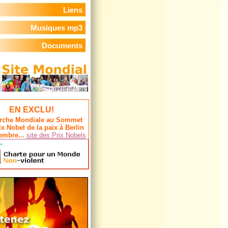
Liens
Musiques mp3
Documents
EN EXCLU!
rche Mondiale au Sommet
ix Nobel de la paix à Berlin
embre...
site des Prix Nobels