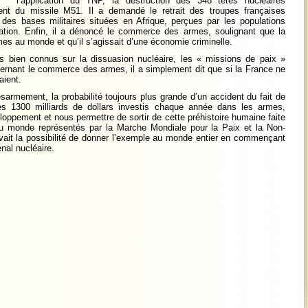
l’application du TNP, la destruction des 348 têtes nucléaires
ment du missile M51. Il a demandé le retrait des troupes françaises
 des bases militaires situées en Afrique, perçues par les populations
ion. Enfin, il a dénoncé le commerce des armes, soulignant que la
mes au monde et qu’il s’agissait d’une économie criminelle.
s bien connus sur la dissuasion nucléaire, les « missions de paix »
cernant le commerce des armes, il a simplement dit que si la France ne
aient.
ésarmement, la probabilité toujours plus grande d’un accident du fait de
 les 1300 milliards de dollars investis chaque année dans les armes,
eloppement et nous permettre de sortir de cette préhistoire humaine faite
u monde représentés par la Marche Mondiale pour la Paix et la Non-
avait la possibilité de donner l’exemple au monde entier en commençant
al nucléaire.