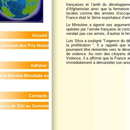
françaises et l’arrêt du développe
d’Afghanistan ainsi que la fermeture
locales comme des armées d’occupat
France était le 3ème exportateur d’ar
Le Ministère a égrené ses argument
opérées par l’armée française et con
vendait pas ces armes, d’autres le fer
Accueil
Luis Silva a souligné “l’urgence du d
la prolifération “. Il a rappelé que
 sommet des Prix Nobel
pourraient être réorientés vers le dév
de violence. Au nom des citoyens d
de la Paix
Violence, il a affirmé que la France 
immédiatement à démanteler son arsen
Adhérer
e la Marche Mondiale en
France
Contacts
cours de Silo au Sommet
 Prix Nobels de la Paix -
in, le 11 novembre 2009