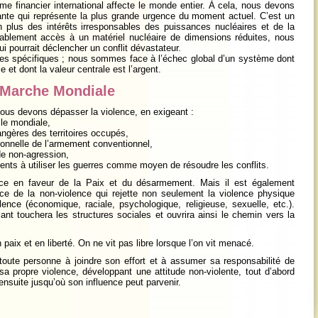
me financier international affecte le monde entier. À cela, nous devons
ante qui représente la plus grande urgence du moment actuel. C’est un
lus des intérêts irresponsables des puissances nucléaires et de la
bablement accès à un matériel nucléaire de dimensions réduites, nous
ui pourrait déclencher un conflit dévastateur.
ises spécifiques ; nous sommes face à l’échec global d’un système dont
e et dont la valeur centrale est l’argent.
a Marche Mondiale
 nous devons dépasser la violence, en exigeant :
lle mondiale,
angères des territoires occupés,
tionnelle de l’armement conventionnel,
de non-agression,
nts à utiliser les guerres comme moyen de résoudre les conflits.
nce en faveur de la Paix et du désarmement. Mais il est également
ce de la non-violence qui rejette non seulement la violence physique
ence (économique, raciale, psychologique, religieuse, sexuelle, etc.).
llant touchera les structures sociales et ouvrira ainsi le chemin vers la
paix et en liberté. On ne vit pas libre lorsque l’on vit menacé.
oute personne à joindre son effort et à assumer sa responsabilité de
 propre violence, développant une attitude non-violente, tout d’abord
ensuite jusqu’où son influence peut parvenir.