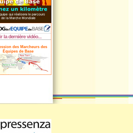
ir la dernière vidéo...
ession des Marcheurs des
Équipes de Base