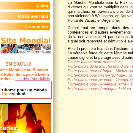
La Marche Mondiale pour la Paix et l
Liens
diverses qui vont se multiplier dans l
qui marchera en traversant près de 1
Musiques mp3
non-violence) à Wellington, en Nouvel
Punta de Vacas, en Argentine.
Documents
Durant tout ce temps, dans des c
conférences et d’autres événements se
de la non-violence. Et partout dans
signal soit répercuté et démultiplié au
Pour la première fois dans l’histoire,
La véritable force de cette Marche na
cause digne et la partage avec d’autr
Pour le Mouvement Humaniste,
EN EXCLU!
Porte-parole de la Marche Mondiale : 
rche Mondiale au Sommet
Porte-parole pour l’Afrique : Michel U
ix Nobel de la paix à Berlin
Porte-parole pour l’Asie-Pacifique : S
embre...
site des Prix Nobels
Porte-parole pour l’Europe : Giorgio S
Porte-parole pour l’Amérique latine :
Porte-parole pour l’Amérique du Nord 