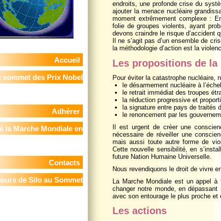
endroits, une profonde crise du systè
ajouter la menace nucléaire grandiss
moment extrêmement complexe : En p
folie de groupes violents, ayant pro
devons craindre le risque d’accident q
Il ne s’agit pas d’un ensemble de cr
la méthodologie d’action est la violenc
Accueil
Les propositions de l
 sommet des Prix Nobel
Pour éviter la catastrophe nucléaire,
le désarmement nucléaire à l’éche
le retrait immédiat des troupes étr
de la Paix
la réduction progressive et propor
la signature entre pays de traités 
Adhérer
le renoncement par les gouverneme
Il est urgent de créer une conscie
e la Marche Mondiale en
nécessaire de réveiller une conscien
mais aussi toute autre forme de viol
France
Cette nouvelle sensibilité, en s’insta
future Nation Humaine Universelle.
Contacts
Nous revendiquons le droit de vivre en 
cours de Silo au Sommet
La Marche Mondiale est un appel à t
changer notre monde, en dépassant sa
avec son entourage le plus proche et 
 Prix Nobels de la Paix -
Les actions
in, le 11 novembre 2009