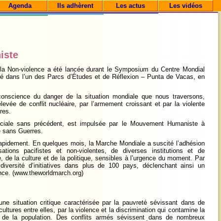
Agenda
Ils adhèrent
Les actus
Les vidéos
iste
 la Non-violence a été lancée durant le Symposium du Centre Mondial
lé dans l’un des Parcs d’Études et de Réflexion – Punta de Vacas, en
conscience du danger de la situation mondiale que nous traversons,
élevée de conflit nucléaire, par l’armement croissant et par la violente
ires.
sociale sans précédent, est impulsée par le Mouvement Humaniste à
e sans Guerres.
s rapidement. En quelques mois, la Marche Mondiale a suscité l’adhésion
sations pacifistes et non-violentes, de diverses institutions et de
 de la culture et de la politique, sensibles à l’urgence du moment. Par
diversité d’initiatives dans plus de 100 pays, déclenchant ainsi un
ce. (www.theworldmarch.org)
ne situation critique caractérisée par la pauvreté sévissant dans de
ultures entre elles, par la violence et la discrimination qui contamine la
s de la population. Des conflits armés sévissent dans de nombreux