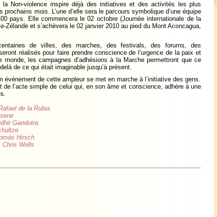
a Non-violence inspire déjà des initiatives et des activités les plus
es prochains mois. L’une d’elle sera le parcours symbolique d’une équipe
00 pays. Elle commencera le 02 octobre (Journée internationale de la
le-Zélande et s’achèvera le 02 janvier 2010 au pied du Mont Aconcagua,
entaines de villes, des marches, des festivals, des forums, des
ront réalisés pour faire prendre conscience de l’urgence de la paix et
 le monde, les campagnes d’adhésions à la Marche permettront que ce
-delà de ce qui était imaginable jusqu’à présent.
 un événement de cette ampleur se met en marche à l’initiative des gens.
it de l’acte simple de celui qui, en son âme et conscience, adhère à une
es.
Rafael de la Rubia
ssene
udhir Gandotra
chultze
 Tomás Hirsch
: Chris Wells