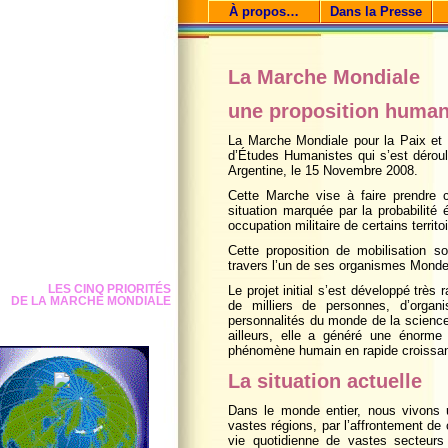
À propos…
Dans la Presse
La Marche Mondiale
une proposition human
La Marche Mondiale pour la Paix et
d’Études Humanistes qui s’est dérou
Argentine, le 15 Novembre 2008.
Cette Marche vise à faire prendre 
situation marquée par la probabilité 
occupation militaire de certains territo
Cette proposition de mobilisation 
travers l’un de ses organismes Mond
LES CINQ PRIORITÉS
Le projet initial s’est développé trè
DE LA MARCHE MONDIALE
de milliers de personnes, d’organi
personnalités du monde de la science,
ailleurs, elle a généré une énorme 
phénomène humain en rapide croissan
La situation actuelle
Dans le monde entier, nous vivons u
vastes régions, par l’affrontement de c
vie quotidienne de vastes secteur