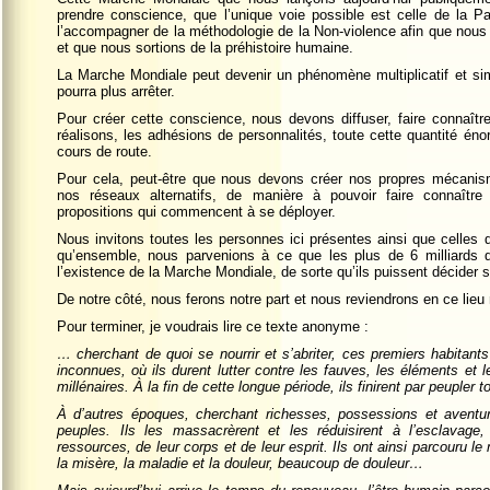
prendre conscience, que l’unique voie possible est celle de la Pai
l’accompagner de la méthodologie de la Non-violence afin que nous 
et que nous sortions de la préhistoire humaine.
La Marche Mondiale peut devenir un phénomène multiplicatif et si
pourra plus arrêter.
Pour créer cette conscience, nous devons diffuser, faire connaîtr
réalisons, les adhésions de personnalités, toute cette quantité énor
cours de route.
Pour cela, peut-être que nous devons créer nos propres mécanis
nos réseaux alternatifs, de manière à pouvoir faire connaître
propositions qui commencent à se déployer.
Nous invitons toutes les personnes ici présentes ainsi que celles q
qu’ensemble, nous parvenions à ce que les plus de 6 milliards d
l’existence de la Marche Mondiale, de sorte qu’ils puissent décider s’
De notre côté, nous ferons notre part et nous reviendrons en ce lieu 
Pour terminer, je voudrais lire ce texte anonyme :
… cherchant de quoi se nourrir et s’abriter, ces premiers habitants
inconnues, où ils durent lutter contre les fauves, les éléments et 
millénaires. À la fin de cette longue période, ils finirent par peupler 
À d’autres époques, cherchant richesses, possessions et aventur
peuples. Ils les massacrèrent et les réduisirent à l’esclavage,
ressources, de leur corps et de leur esprit. Ils ont ainsi parcouru l
la misère, la maladie et la douleur, beaucoup de douleur…