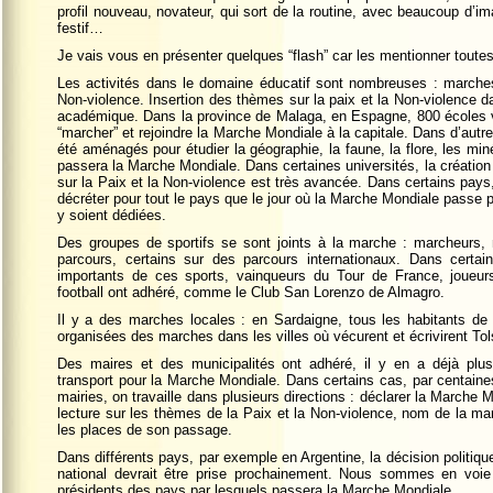
profil nouveau, novateur, qui sort de la routine, avec beaucoup d’i
festif…
Je vais vous en présenter quelques “flash” car les mentionner toutes 
Les activités dans le domaine éducatif sont nombreuses : marches
Non-violence. Insertion des thèmes sur la paix et la Non-violence 
académique. Dans la province de Malaga, en Espagne, 800 écoles vo
“marcher” et rejoindre la Marche Mondiale à la capitale. Dans d’aut
été aménagés pour étudier la géographie, la faune, la flore, les mi
passera la Marche Mondiale. Dans certaines universités, la création
sur la Paix et la Non-violence est très avancée. Dans certains pays,
décréter pour tout le pays que le jour où la Marche Mondiale passe 
y soient dédiées.
Des groupes de sportifs se sont joints à la marche : marcheurs, m
parcours, certains sur des parcours internationaux. Dans certa
importants de ces sports, vainqueurs du Tour de France, joueur
football ont adhéré, comme le Club San Lorenzo de Almagro.
Il y a des marches locales : en Sardaigne, tous les habitants de l
organisées des marches dans les villes où vécurent et écrivirent Tol
Des maires et des municipalités ont adhéré, il y en a déjà plusie
transport pour la Marche Mondiale. Dans certains cas, par centaines
mairies, on travaille dans plusieurs directions : déclarer la Marche 
lecture sur les thèmes de la Paix et la Non-violence, nom de la ma
les places de son passage.
Dans différents pays, par exemple en Argentine, la décision politiqu
national devrait être prise prochainement. Nous sommes en voie d
présidents des pays par lesquels passera la Marche Mondiale.