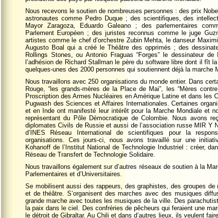
Nous recevons le soutien de nombreuses personnes : des prix No
astronautes comme Pedro Duque ; des scientifiques, des intelle
Mayor Zaragoza, Eduardo Galeano ; des parlementaires comme
Parlement Européen ; des juristes reconnus comme le juge Guzm
artistes comme le chef d’orchestre Zubin Mehta, le danseur Maximi
Augusto Boal qui a créé le Théâtre des opprimés ; des dessina
Rollings Stones, ou Antonio Fraguas “Forges” le dessinateur de
l’adhésion de Richard Stallman le père du software libre dont il fît 
quelques-unes des 2000 personnes qui soutiennent déjà la marche 
Nous travaillons avec 250 organisations du monde entier. Dans certa
Rouge, “les grands-mères de la Place de Mai”, les “Mères contr
Proscription des Armes Nucléaires en Amérique Latine et dans les 
Pugwash des Sciences et Affaires Internationales. Certaines orga
et en Inde ont manifesté leur intérêt pour la Marche Mondiale et
représentant du Pôle Démocratique de Colombie. Nous avons reçu
diplomates Civils de Russie et aussi de l’association russe MIR Y 
d’INES Réseau International de scientifiques pour la responsa
organisations. Ces jours-ci, nous avons travaillé sur une initiati
Kohanoff de l’Institut National de Technologie Industriel : créer, 
Réseau de Transfert de Technologie Solidaire.
Nous travaillons également sur d’autres réseaux de soutien à la Ma
Parlementaires et d’Universitaires.
Se mobilisent aussi des rappeurs, des graphistes, des groupes de 
et de théâtre. S’organisent des marches avec des musiques diff
grande marche avec toutes les musiques de la ville. Des parachutis
la paix dans le ciel. Des confréries de pêcheurs qui feraient une ma
le détroit de Gibraltar. Au Chili et dans d’autres lieux, ils veulent f