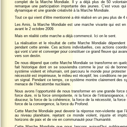
complet de la Marche Mondiale. Il y a déjà plus de 50 volontair
remarque une participation importante des jeunes. C’est vous qu
dynamique et une grande créativité à la Marche Mondiale.
Tout ce qui vient d’être mentionné a été réalisé en un peu plus de 4
Les Amis, la Marche Mondiale est une marche vivante qui est en tr
avant le 2 octobre 2009.
Mais en réalité cette marche a déjà commencé. Ici on le sent.
La réalisation et le résultat de cette Marche Mondiale dépendent
pendant cette année. Ces actions individuelles, ces actions coor
qui vont s’unir et converger pour constituer ce grand fleuve qui a
vers son destin.
De nous dépend que cette Marche Mondiale se transforme en quelqu
fait historique dont on se souviendra comme le jour où de bonne
système violent et inhumain, ont parcouru le monde pour protester
nécessité est impérieuse, le milieu est réceptif, les conditions ne p
un signal. Pendant ce temps, ce système montre clairement des sy
menace de l’hécatombe nucléaire.
Nous avons l’opportunité de nous transformer en une grande force so
force dure, ni la force omnipotente, ni la force de l’intransigeance, 
douceur, la force de la cohérence, la force de la nécessité, la force
force de la convergence, la force du Profond.
Cette Marche Mondiale peut devenir la réponse non-violente que l’ê
au niveau planétaire, rejetant ce monde violent, injuste et impi
horizons de paix et de vie en communauté pour l’humanité.
Cette Marche Mondiale que nous lançons aujourd’hui publiquemen