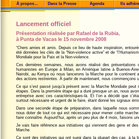
À propos…
Dans la Presse
Agenda
Ils adhèr
Lancement officiel
Présentation réalisée par Rafael de la Rubia,
à Punta de Vacas le 15 novembre 2008
“Chers amies et amis. Depuis ce lieu de haute inspiration, entou
été données les clés de la “Non-violence active” et de “l’Humanism
Mondiale pour la Paix et la Non-violence.
Ces dernières semaines, nous avons réalisé des présentations 
humanistes en Europe à Milan, en Amérique latine à Buenos-Air
Nairobi, au Kenya où nous lancerons la Marche pour le continent af
des actions restreintes. À partir de maintenant, nous commençons u
Ce qui s’est passé jusqu’à présent avec la Marche Mondiale peut
étapes. Dans la première étape qui a duré presque un an, nous avons é
entreprise avec ces caractéristiques-là. Et l’on a décidé que c’ét
surtout nécessaire et urgent de le faire, étant donné les signaux é
Dans une seconde étape de préparation, dans laquelle nous som
nous doter de tout ce qui est nécessaire pour mener cette marc
faire connaître. Aujourd’hui, après un peu plus de 4 mois, faisons un
Je vais faire référence aux initiatives qui viennent des gens et des
Marche.
Ce sont des initiatives qui ont surgi dans la plupart des cas, à la