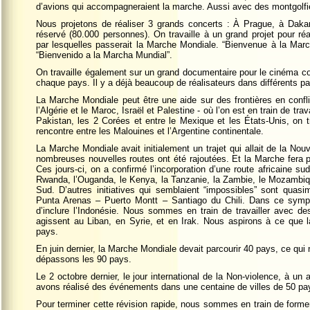
d’avions qui accompagneraient la marche. Aussi avec des montgolf
Nous projetons de réaliser 3 grands concerts : À Prague, à Dakar
réservé (80.000 personnes). On travaille à un grand projet pour réa
par lesquelles passerait la Marche Mondiale. “Bienvenue à la Ma
“Bienvenido a la Marcha Mundial”.
On travaille également sur un grand documentaire pour le cinéma 
chaque pays. Il y a déjà beaucoup de réalisateurs dans différents pa
La Marche Mondiale peut être une aide sur des frontières en conf
l’Algérie et le Maroc, Israël et Palestine - où l’on est en train de tra
Pakistan, les 2 Corées et entre le Mexique et les États-Unis, on tr
rencontre entre les Malouines et l’Argentine continentale.
La Marche Mondiale avait initialement un trajet qui allait de la No
nombreuses nouvelles routes ont été rajoutées. Et la Marche fera p
Ces jours-ci, on a confirmé l’incorporation d’une route africaine sud
Rwanda, l’Ouganda, le Kenya, la Tanzanie, la Zambie, le Mozambique
Sud. D’autres initiatives qui semblaient “impossibles” sont quasi
Punta Arenas – Puerto Montt – Santiago du Chili. Dans ce sympo
d’inclure l’Indonésie. Nous sommes en train de travailler avec des 
agissent au Liban, en Syrie, et en Irak. Nous aspirons à ce que
pays.
En juin dernier, la Marche Mondiale devait parcourir 40 pays, ce qui
dépassons les 90 pays.
Le 2 octobre dernier, le jour international de la Non-violence, à u
avons réalisé des événements dans une centaine de villes de 50 pa
Pour terminer cette révision rapide, nous sommes en train de forme