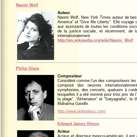
Naomi Wolf
Auteur
Naomi Wolf, New York Times auteur de best
America” et “Give Me Liberty”. Elle voyage 
aux assistants de toutes les conditions socia
de la justice sociale, et récemment, de l
internationalement.
http://en.wikipedia.org/wiki/Naomi_Wolf
Philip Glass
Compositeur
Considéré comme l’un des compositeurs les pl
composé des oeuvres internationalem
symphonies, des concerts, quatuors à corde
lesquelles il a été nominé pour trois prix de
la plage”, “Akhenaton” et “Satyagraha”, le
Mahatma Gandhi.
http://www.philipglass.com/
Edward James Olmos
Acteur
Acteur et directeur mexico-américain, il est