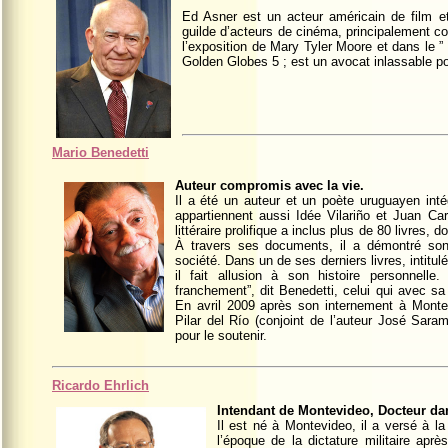
Ed Asner est un acteur américain de film et
guilde d’acteurs de cinéma, principalement 
l’exposition de Mary Tyler Moore et dans le ” 
Golden Globes 5 ; est un avocat inlassable pou
Mario Benedetti
Auteur compromis avec la vie.
Il a été un auteur et un poète uruguayen inté
appartiennent aussi Idée Vilariño et Juan Car
littéraire prolifique a inclus plus de 80 livres, 
À travers ses documents, il a démontré son
société. Dans un de ses derniers livres, intitu
il fait allusion à son histoire personnelle
franchement”, dit Benedetti, celui qui avec s
En avril 2009 après son internement à Montevid
Pilar del Río (conjoint de l’auteur José Sar
pour le soutenir.
Ricardo Ehrlich
Intendant de Montevideo, Docteur da
Il est né à Montevideo, il a versé à l
l’époque de la dictature militaire aprè