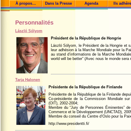
À propos…
Dans la Presse
Agenda
Ils adhèr
Personnalités
László Sólyom
Président de la République de Hongrie
László Sólyom, le Président de la Hongrie et
leur adhésion à la Marche Mondiale pour la Pai
au stand d’informations de la Marche Mondiale
world will be better” (Avec nous le monde sera m
Tarja Halonen
Présidente de la République de Finlande
Présidente de la République de la Finlande depui
Co-présidente de la Commission Mondiale sur 
(OIT), 2002-2004;
Membre du “Jury de Personnes Éminentes” de 
Commerce et le Développement (UNCTAD), 200
Membre du conseil du Centre d’Oslo pour la Paix
http://www.presidentti.fi/