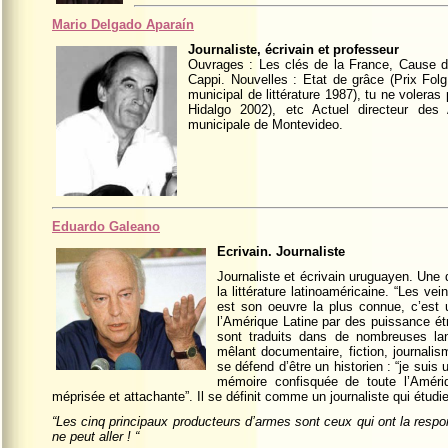
Mario Delgado Aparaín
Journaliste, écrivain et professeur
Ouvrages : Les clés de la France, Cause d
Cappi. Nouvelles : Etat de grâce (Prix Fol
municipal de littérature 1987), tu ne volera
Hidalgo 2002), etc Actuel directeur des
municipale de Montevideo.
Eduardo Galeano
Ecrivain. Journaliste
Journaliste et écrivain uruguayen. Une 
la littérature latinoaméricaine. “Les ve
est son oeuvre la plus connue, c’est u
l’Amérique Latine par des puissance ét
sont traduits dans de nombreuses lan
mêlant documentaire, fiction, journalis
se défend d’être un historien : “je suis 
mémoire confisquée de toute l’Amériq
méprisée et attachante”. Il se définit comme un journaliste qui étudie 
“Les cinq principaux producteurs d’armes sont ceux qui ont la resp
ne peut aller ! “