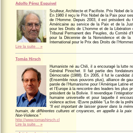
Adolfo Pérez Esquivel
Sculteur, Architecte et Pacifiste. Prix Nobel de l
En 1980 il reçu le Prix Nobel de la Paix pour ses
de l’Homme. Depuis 2003, il est président du 
Américaine au service de la Paix et de la Justi
pour les Droits de L’homme et de la Libératio
Tribunal Permanent des Peuples, du Comité d’H
pour la Décennie de la Nonviolence et de la P
International pour le Prix des Droits de l’Homm
Lire la suite… »
Tomás Hirsch
Humaniste né au Chili, il a encouragé la lutte no
Général Pinochet. Il fait partie des fondateu
Démocratie (1988). En 2005, il fut le candida
(Ensemble nous pouvons plus), alliance de gauch
parole de l’Humanisme pour l’Amérique Latine et 
et l’Europe à la rencontre des leaders les plus 
président de la Bolivie. Il revendique l’intégrati
humaine universelle et pour laquelle il encou
violence active. Œuvre publiée “La fin de la préhi
“Il est important de laisser graver dans la mémo
humain, de différentes cultures et croyances, en appelle à la paix et
Non-Violence.”
http://www.tomashirsch.cl
Lire la suite… »