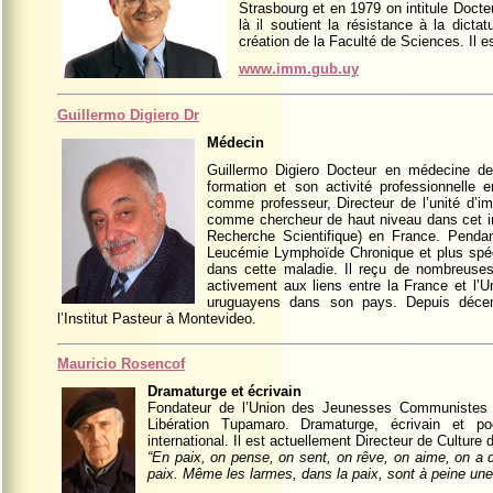
Strasbourg et en 1979 on intitule Doc
là il soutient la résistance à la dictat
création de la Faculté de Sciences. Il 
www.imm.gub.uy
Guillermo Digiero Dr
Médecin
Guillermo Digiero Docteur en médecine de l
formation et son activité professionnelle e
comme professeur, Directeur de l’unité d’
comme chercheur de haut niveau dans cet in
Recherche Scientifique) en France. Penda
Leucémie Lymphoïde Chronique et plus spéc
dans cette maladie. Il reçu de nombreuses d
activement aux liens entre la France et l’U
uruguayens dans son pays. Depuis décem
l’Institut Pasteur à Montevideo.
Mauricio Rosencof
Dramaturge et écrivain
Fondateur de l’Union des Jeunesses Communistes 
Libération Tupamaro. Dramaturge, écrivain et po
international. Il est actuellement Directeur de Culture
“En paix, on pense, on sent, on rêve, on aime, on a
paix. Même les larmes, dans la paix, sont à peine une 