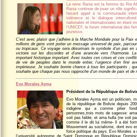
La reine Rania est la femme du Roi Ab
Rania continue de jouer un rôle signific
faisant appel à la communauté intern
tolérance et le dialogue intercultu
nationales et internationales en étant i
l’UNICEF, le forum international des fem
jeunesse.
C’est avec plaisir que j’adhère à la Marche Mondiale pour la Paix e
millions de gens vont porter un message universel de paix, parcour
ou tropicaux. Ce voyage sera désormais le symbole d’un pas en av
victoire sur les discordes et d’une avancée vers l’harmonie. 
important historique important. Avec toutes ces crises et ces conflit
de vie de peuples dans le monde entier, l’urgence d’en finir av
impérieuse. Je souhaite bonne chance à tous les participants ; q
souhaite que chaque pas nous rapproche d’un monde de paix et de n
Evo Morales Ayma
Président de la République de Bolivi
Evo Morales Ayma est un politicien, mil
de la république de Bolivie depuis 200
indigène qui a comme pilier fond
personnes,trois mots de sagesse: ama 
soit pas faible, et ama hulla (ne soit 
comme il le dit lui même- Il a été for
Mouvement au socialisme, dont evo est 
force politique du pays. Evo Morales a 
l’université autonome de Saint Domingue en République Dominic