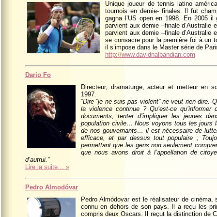
Unique joueur de tennis latino améric
tournois en demie- finales. Il fut c
gagna l’US open en 1998. En 2005 il 
parvient aux demie –finale d’Australie e
parvient aux demie –finale d’Australie e
se consacre pour la première foi à un t
il s’impose dans le Master série de Pari
http://www.davidnalbandian.com
Dario Fo
Directeur, dramaturge, acteur et metteur en scè
1997.
“Dire “je ne suis pas violent” ne veut rien dire. 
la violence continue ? Qu’est-ce qu’informer 
documents, tenter d’impliquer les jeunes da
population civile… Nous voyons tous les jours la
de nos gouvernants… il est nécessaire de lutte
efficace, et par dessus tout populaire ; Tou
permettant que les gens non seulement comprenn
que nous avons droit à l’appellation de citoy
d’autrui.”
Lire la suite… »
Pedro Almodóvar
Pedro Almódovar est le réalisateur de cinéma, s
connu en dehors de son pays. Il a reçu les pri
compris deux Oscars. Il reçut la distinction de 