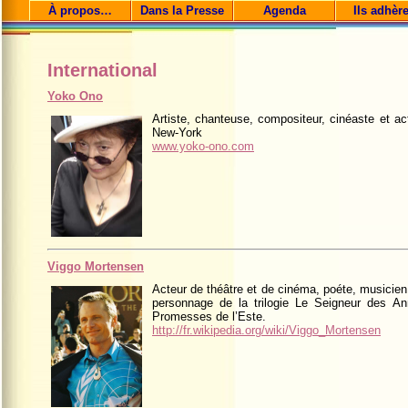
À propos…
Dans la Presse
Agenda
Ils adhèr
International
Yoko Ono
Artiste, chanteuse, compositeur, cinéaste et acti
New-York
www.yoko-ono.com
Viggo Mortensen
Acteur de théâtre et de cinéma, poéte, musicien
personnage de la trilogie Le Seigneur des An
Promesses de l’Este.
http://fr.wikipedia.org/wiki/Viggo_Mortensen