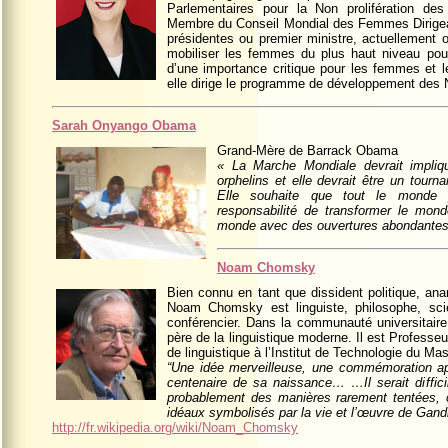
Parlementaires pour la Non prolifération de
Membre du Conseil Mondial des Femmes Dirigea
présidentes ou premier ministre, actuellement 
mobiliser les femmes du plus haut niveau pour
d’une importance critique pour les femmes et 
elle dirige le programme de développement des 
Sarah Onyango Obama
Grand-Mère de Barrack Obama
« La Marche Mondiale devrait impliq
orphelins et elle devrait être un tour
Elle souhaite que tout le monde 
responsabilité de transformer le mo
monde avec des ouvertures abondantes po
Noam Chomsky
Bien connu en tant que dissident politique, anarch
Noam Chomsky est linguiste, philosophe, scient
conférencier. Dans la communauté universitaire 
père de la linguistique moderne. Il est Professeu
de linguistique à l’Institut de Technologie du M
“Une idée merveilleuse, une commémoration app
centenaire de sa naissance… …Il serait difficil
probablement des manières rarement tentées, c
idéaux symbolisés par la vie et l’œuvre de Gandh
http://fr.wikipedia.org/wiki/Noam_Chomsky