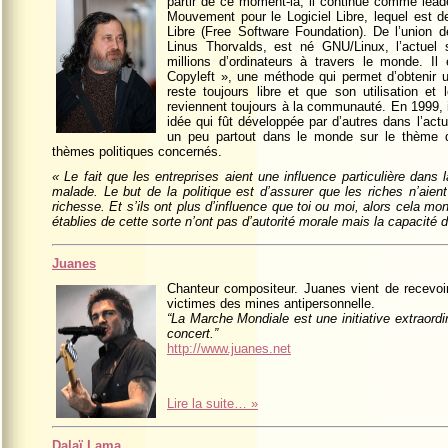
partir de ce moment-là, il continue comme lead
Mouvement pour le Logiciel Libre, lequel est 
Libre (Free Software Foundation). De l’union d
Linus Thorvalds, est né GNU/Linux, l’actuel s
millions d’ordinateurs à travers le monde. Il
Copyleft », une méthode qui permet d’obtenir une
reste toujours libre et que son utilisation et
reviennent toujours à la communauté. En 1999, il
idée qui fût développée par d’autres dans l’act
un peu partout dans le monde sur le thème du
thèmes politiques concernés.
« Le fait que les entreprises aient une influence particulière dans l
malade. Le but de la politique est d’assurer que les riches n’aient
richesse. Et s’ils ont plus d’influence que toi ou moi, alors cela mont
établies de cette sorte n’ont pas d’autorité morale mais la capacité d
Juanes
Chanteur compositeur. Juanes vient de recevoir
victimes des mines antipersonnelle.
“La Marche Mondiale est une initiative extraordin
concert.”
http://www.juanes.net
Lire la suite… »
Dalaï Lama