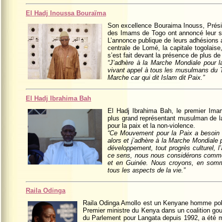
El Hadj Inoussa Bouraïma
Son excellence Bouraima Inouss, Prési
des Imams de Togo ont annoncé leur sout
L’annonce publique de leurs adhésions a
centrale de Lomé, la capitale togolaise
s’est fait devant la présence de plus d
“J’adhère à la Marche Mondiale pour l
vivant appel à tous les musulmans du T
Marche car qui dit Islam dit Paix.”
El Hadj Ibrahima Bah
El Hadj Ibrahima Bah, le premier Im
plus grand représentant musulman de l
pour la paix et la non-violence.
“Ce Mouvement pour la Paix a besoin d
alors et j’adhère à la Marche Mondiale 
développement, tout progrès culturel, l
ce sens, nous nous considérons comme 
et en Guinée. Nous croyons, en somme
tous les aspects de la vie.”
Raila Odinga
Raila Odinga Amollo est un Kenyane homme polit
Premier ministre du Kenya dans un coalition g
du Parlement pour Langata depuis 1992, a été mi