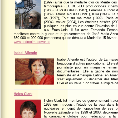
(1997) ainsi que la médaille d’or du Mérite de
filmographie (EL DESEO producciones cinema
(1986), la loi du désir (1987), Femmes au bord d
(1989), Talons aiguilles (1991), Kika (1993), La 
os (1997), Tout sur ma mère (1999), Parle a
(2004), Volver (2004), Les étreintes brisées (2
publiques les plus en vue contre l’invasion de l
aux Etats-Unis. Il fut avec Fernando Ferna
manifeste contre la guerre et le gouvernement de José Maria Aznar
660.000 et 990.000 personnes) qui se déroula à Madrid le 15 février
www.pedroalmodovar.es
Isabel Allende
Isabel Allende est l’auteur de La mais
beaucoup d’autres publications. Elle est
journaliste pour un magasine fémin
documentaires. Elle a gagné de no
féministe en Amérique Latine, en Amé
s’est également vu décerner des titre
USA et en Italie. Son travail a inspiré 
Helen Clark
Helen Clark fut membre du gouvernement travai
1999 qui introduisit l’étude de la paix dans 
nucléaires en dépit de l’opposition de ses pr
Nouvelle Zélande entre 1999 et 2008, deuxième
la campagne globale pour l’éducation à la