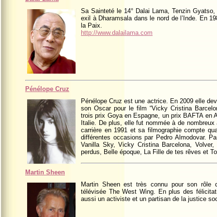
Sa Sainteté le 14° Dalai Lama, Tenzin Gyatso, es
exil à Dharamsala dans le nord de l’Inde. En 19
la Paix.
http://www.dalailama.com
Pénélope Cruz
Pénélope Cruz est une actrice. En 2009 elle devi
son Oscar pour le film “Vicky Cristina Barcelo
trois prix Goya en Espagne, un prix BAFTA en An
Italie. De plus, elle fut nommée à de nombreux a
carrière en 1991 et sa filmographie compte quas
différentes occasions par Pedro Almodovar. Pa
Vanilla Sky, Vicky Cristina Barcelona, Volver,
perdus, Belle époque, La Fille de tes rêves et T
Martin Sheen
Martin Sheen est très connu pour son rôle 
télévisée The West Wing. En plus des félicitatio
aussi un activiste et un partisan de la justice soc