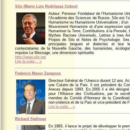
Silo (Mario Luis Rodríguez Cobos)
Auteur. Penseur. Fondateur de l’Humanisme Uni
l’Académie des Sciences de Russie. Silo est l’i
Humanisme ou Humanisme Universaliste ; d’un mo
Mouvement Humaniste et d’une expression spir
Humaniser la Terre, Contributions à la Pensée, L
Mythes Racines Universels, Lettres à mes Am
Propos de Silo et Notes de Psychologie. Ses l
principales langues et dialectes et leur 
contestataires de la Nouvelle Gauche, des humanistes, écologiste
impulse Le Message, une dimension spirituelle.
http://www.silo.net
Lire la suite… »
Federico Mayor Zaragoza
Directeur Général de l’Unesco durant 12 ans. Ac
une Culutre de la Paix. Il est président du Co
Areces depuis 1993. En 2005 il a été désigné
pour l’Alliance des Civilisations, par le secr
membre du Comité d’Honneur de la Coordinatio
non-violence et de la Paix et vice-président de F
Lire la suite… »
Richard Stallman
En 1983, il lance le projet de développer le pre