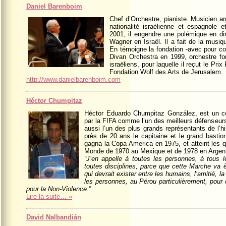
Daniel Barenboim
Chef d’Orchestre, pianiste. Musicien arg
nationalité israélienne et espagnole 
2001, il engendre une polémique en di
Wagner en Israël. Il a fait de la musiqu
En témoigne la fondation -avec pour c
Divan Orchestra en 1999, orchestre f
israëliens, pour laquelle il reçut le Pri
Fondation Wolf des Arts de Jerusalem.
http://www.danielbarenboim.com
Héctor Chumpitaz
Héctor Eduardo Chumpitaz González, est un cél
par la FIFA comme l’un des meilleurs défenseurs
aussi l’un des plus grands représentants de l’his
près de 20 ans le capitaine et le grand bastion
gagna la Copa America en 1975, et atteint les q
Monde de 1970 au Mexique et de 1978 en Argent
“J’en appelle à toutes les personnes, à tous
toutes disciplines, parce que cette Marche va ê
qui devrait exister entre les humains, l’amitié, l
les personnes, au Pérou particulièrement, pour 
pour la Non-Violence.”
Lire la suite… »
David Nalbandián