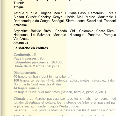
Turquie.
Afrique
Afrique du Sud . Algérie. Bénin. Burkina Faso. Cameroun. Côte 
Bissau. Guinée Conakry. Kenya. Libéria. Mali. Maroc. Mauritanie
Démocratique du Congo. Sénégal. Sierra Leone. Swaziland. Tanzani
Amérique
Argentine. Bolivie. Brésil. Canada. Chili. Colombie. Costa Rica.
Honduras. Le Salvador. Mexique. Nicaragua. Panama. Paragua
Vénézuela.
Antartique
La Marche en chiffres
Continents
: 6
Pays traversés
: 90
Kilomètres parcourus
: 160.000
Durée de la Marche
: 90 jours
Déplacements
:
40
trajets en train (dont le Transibérien)
100
trajets terrestres (4×4, autobus, autos, motos, vélos, etc.) don
Nord par la Cordillère des Andes
14
trajets aériens
25
trajets fluviaux et maritimes (bateau, barque, pirogue, etc.)
Climats
: La Marche passera par tous les climats : tempéré, médite
torride, désertique et polaire. De la steppe de Sibérie en passant pa
le plus sec au monde, jusqu’à l’Antarctique.
Saisons
: En 90 jours la Marche passera par les 4 saisons à 2 repri