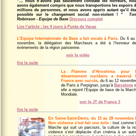
“… nous n’avons pas seulement constaté les horreurs, no
avons également compris que nous transportions les espoirs 
millions de personnes, et nous avons appris autant qu’il éta
possible sur le changement social non-violent ! “
To
Robinson - Equipe de Base
Discours complet
Lire l’article : les 4 jours à Punta de Vacas
L’Equipe Internationale de Base a fait escale à Paris.
Du 6 au
novembre, la délégation des Marcheurs a été à l’honneur d
évènements de la région parisienne.
voir la vidéo
lire la suite
La Flamme d’Hiroshima pour l
désarmement nucléaire a traversé 
France avec succès,
du 6 au 12 novembr
de Paris à Perpignan, jusqu’à
Barcelone
o
elle a rejoint l’Equipe de base de la Marc
Mondiale.
voir le JT de France 3
lire la suite
En Seine-Saint-Denis,
du 15 au 28 novembre
Non violence s’est fait une toile :
tout comme 
Marche qui suit un parcours, la culture de la n
violence s’est déplacée d’un cinéma à un autr