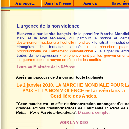
À propos…
Dans la Presse
Agenda
Ils adhèr
L’urgence de la non violence
Bienvenue sur le site français de la première Marche Mondia
Paix et la Non violence,
qui parcourt le monde et dem
désarmement nucléaire à l’échelle mondiale
•
le retrait immédiat 
étrangères des territoires occupés
•
la réduction progr
proportionnelle de l’armement conventionnel
•
la signature ent
traités de non-agression
•
l
e renoncement par les gouvernements 
les guerres comme moyen de résoudre les conflits.
Lettre au Ministère de la Défense
Après un parcours de 3 mois sur toute la planète
,
Le
2 janvier 2010
, LA MARCHE MONDIALE POUR L
PAIX ET LA NON VIOLENCE est arrivée dans la
Cordillère des Andes.
“Cette marche est un effet de démonstration annonçant d’autr
grandes actions transformatrices de l’humanité !”
Rafël de 
Rubia - Porte-Parole International.
Discours complet
VOIR LA VIDEO