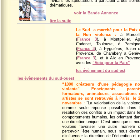
invitant les spectateurs à participer à des soiré
thématiques.
voir la Bande Annonce
lire la suite
Le Sud a marché pour la Paix 
la Non violence :
à Marseil
(
France 3
), à Montpellier,
Ap
Cadenet,
Toulouse, à Perpign
(
France 3
), à Eyguières, Salon 
Provence, de Chambery à Genè
(
France 3
), et à Aix en Proven
avec
les
“Voix pour la Paix”
.
les évènement du sud-est
les évènements du sud-ouest
“1000 créateurs d’une pédagogie n
violente”
.
Enseignants, parent
formateurs, animateurs, associations 
artistes se sont retrouvés à Paris, le 
novembre :
“La valorisation de la violen
comme seule réponse possible dans 
résolution des conflits a un impact dans l
comportements humains, les orientant da
une direction unique. C’est ainsi que si no
voulons favoriser une autre manière 
percevoir l’être humain, nous nous devo
d’influencer la direction de l’éducation et 